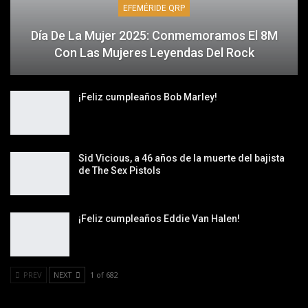
EFEMÉRIDE QRP
Día De La Mujer 2025: Conmemoramos El 8M
Con Las Mujeres Leyendas Del Rock
¡Feliz cumpleaños Bob Marley!
Sid Vicious, a 46 años de la muerte del bajista
de The Sex Pistols
¡Feliz cumpleaños Eddie Van Halen!
PREV
NEXT
1 of 682