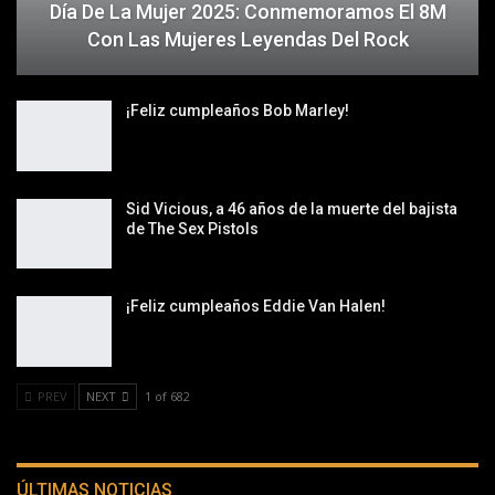
Día De La Mujer 2025: Conmemoramos El 8M
Con Las Mujeres Leyendas Del Rock
¡Feliz cumpleaños Bob Marley!
Sid Vicious, a 46 años de la muerte del bajista
de The Sex Pistols
¡Feliz cumpleaños Eddie Van Halen!
PREV
NEXT
1 of 682
ÚLTIMAS NOTICIAS