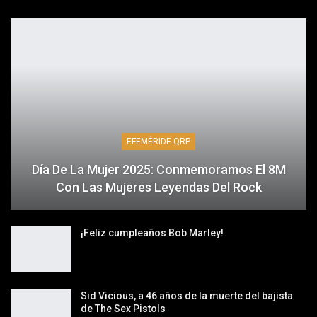
EFEMÉRIDE QRP
Día De La Mujer 2025: Conmemoramos El 8M
Con Las Mujeres Leyendas Del Rock
¡Feliz cumpleaños Bob Marley!
Sid Vicious, a 46 años de la muerte del bajista
de The Sex Pistols