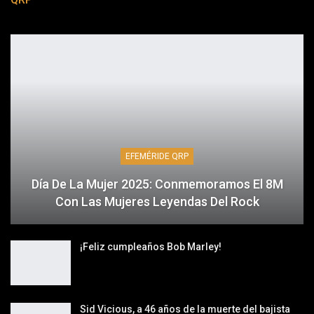
EFEMÉRIDE QRP
Día De La Mujer 2025: Conmemoramos El 8M
Con Las Mujeres Leyendas Del Rock
¡Feliz cumpleaños Bob Marley!
Sid Vicious, a 46 años de la muerte del bajista