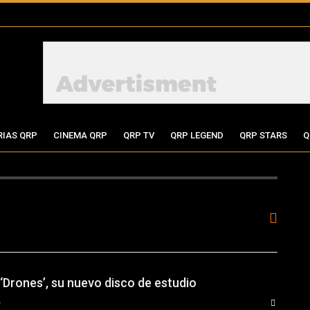
RIAS QRP
CINEMA QRP
QRP TV
QRP LEGEND
QRP STARS
Q
‘Drones’, su nuevo disco de estudio