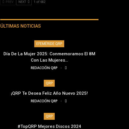
PREV
NEXT
1 of 682
ÚLTIMAS NOTICIAS
EFEMÉRIDE QRP
Día De La Mujer 2025: Conmemoramos El 8M
Con Las Mujeres…
REDACCIÓN QRP
QRP
¡QRP Te Desea Feliz Año Nuevo 2025!
REDACCIÓN QRP
QRP
#TopQRP Mejores Discos 2024