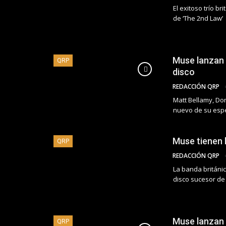
El exitoso trío b
de ‘The 2nd Law’
Muse lanzan ‘
QRP
disco
REDACCIÓN QRP
Matt Bellamy, Do
nuevo de su esp
Muse tienen 
QRP
REDACCIÓN QRP
La banda británic
disco sucesor de
Muse lanzan ‘
QRP