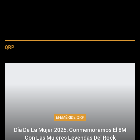
QRP
EFEMÉRIDE QRP
Día De La Mujer 2025: Conmemoramos El 8M
Con Las Mujeres Leyendas Del Rock