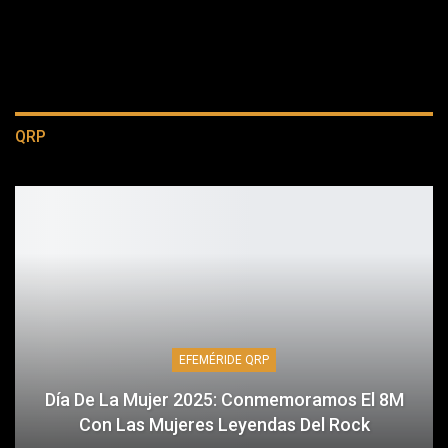
QRP
EFEMÉRIDE QRP
Día De La Mujer 2025: Conmemoramos El 8M
Con Las Mujeres Leyendas Del Rock