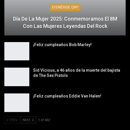
EFEMÉRIDE QRP
Día De La Mujer 2025: Conmemoramos El 8M
Con Las Mujeres Leyendas Del Rock
¡Feliz cumpleaños Bob Marley!
Sid Vicious, a 46 años de la muerte del bajista
de The Sex Pistols
¡Feliz cumpleaños Eddie Van Halen!
PREV
NEXT
1 of 682