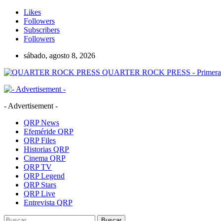
Likes
Followers
Subscribers
Followers
sábado, agosto 8, 2026
QUARTER ROCK PRESS - Primera Age
- Advertisement -
QRP News
Efeméride QRP
QRP Files
Historias QRP
Cinema QRP
QRP TV
QRP Legend
QRP Stars
QRP Live
Entrevista QRP