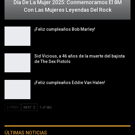
Día De La Mujer 2025: Conmemoramos El 8M
Con Las Mujeres Leyendas Del Rock
¡Feliz cumpleaños Bob Marley!
Sid Vicious, a 46 años de la muerte del bajista
de The Sex Pistols
¡Feliz cumpleaños Eddie Van Halen!
PREV
NEXT
1 of 682
ÚLTIMAS NOTICIAS