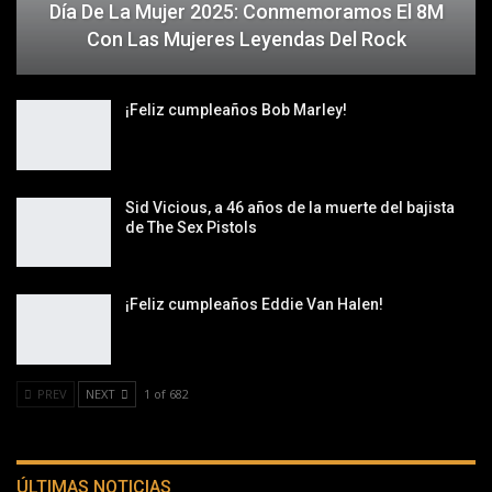
Día De La Mujer 2025: Conmemoramos El 8M
Con Las Mujeres Leyendas Del Rock
¡Feliz cumpleaños Bob Marley!
Sid Vicious, a 46 años de la muerte del bajista
de The Sex Pistols
¡Feliz cumpleaños Eddie Van Halen!
PREV
NEXT
1 of 682
ÚLTIMAS NOTICIAS