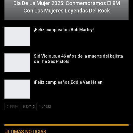
Día De La Mujer 2025: Conmemoramos El 8M
Con Las Mujeres Leyendas Del Rock
¡Feliz cumpleaños Bob Marley!
Sid Vicious, a 46 años de la muerte del bajista
de The Sex Pistols
¡Feliz cumpleaños Eddie Van Halen!
PREV
NEXT
1 of 682
ÚLTIMAS NOTICIAS