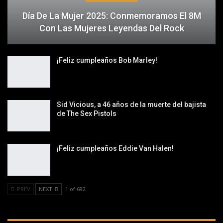
Día De La Mujer 2025: Conmemoramos El 8M
Con Las Mujeres Leyendas Del Rock
¡Feliz cumpleaños Bob Marley!
Sid Vicious, a 46 años de la muerte del bajista
de The Sex Pistols
¡Feliz cumpleaños Eddie Van Halen!
PREV
NEXT
1 of 682