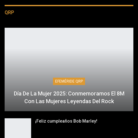
QRP
EFEMÉRIDE QRP
Día De La Mujer 2025: Conmemoramos El 8M
Con Las Mujeres Leyendas Del Rock
¡Feliz cumpleaños Bob Marley!