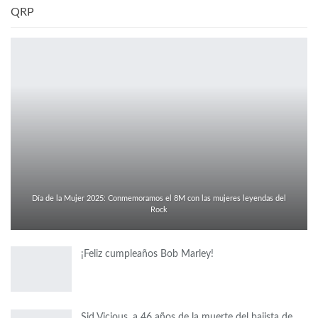
QRP
Día de la Mujer 2025: Conmemoramos el 8M con las mujeres leyendas del
Rock
¡Feliz cumpleaños Bob Marley!
Sid Vicious, a 46 años de la muerte del bajista de