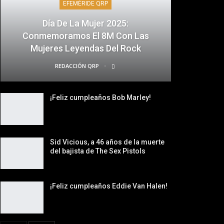
EFEMÉRIDE QRP
Día De La Mujer 2025:
Conmemoramos El 8M Con Las
Mujeres Leyendas Del Rock
REDACCIÓN QRP
¡Feliz cumpleaños Bob Marley!
Sid Vicious, a 46 años de la muerte
del bajista de The Sex Pistols
¡Feliz cumpleaños Eddie Van Halen!