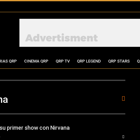
RIAS QRP
CINEMA QRP
QRP TV
QRP LEGEND
QRP STARS
Q
na
 su primer show con Nirvana