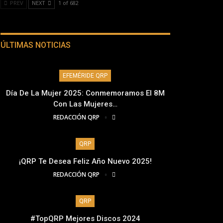
PREV
NEXT
1 of 682
ÚLTIMAS NOTICIAS
EFEMÉRIDE QRP
Día De La Mujer 2025: Conmemoramos El 8M
Con Las Mujeres…
REDACCIÓN QRP
QRP
¡QRP Te Desea Feliz Año Nuevo 2025!
REDACCIÓN QRP
QRP
#TopQRP Mejores Discos 2024