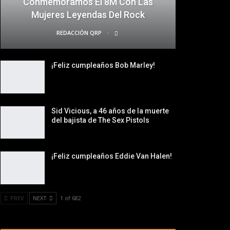
Conmemoramos El 8M Con Las
Mujeres Leyendas Del Rock
REDACCIÓN QRP
¡Feliz cumpleaños Bob Marley!
Sid Vicious, a 46 años de la muerte
del bajista de The Sex Pistols
¡Feliz cumpleaños Eddie Van Halen!
PREV
NEXT
1 of 682