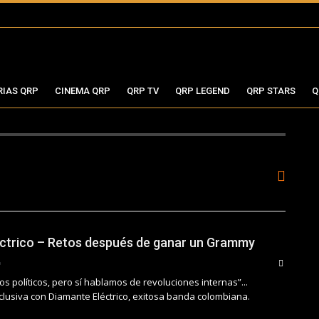
RIAS QRP
CINEMA QRP
QRP TV
QRP LEGEND
QRP STARS
Q
ctrico – Retos después de ganar un Grammy
 políticos, pero sí hablamos de revoluciones internas”...
clusiva con Diamante Eléctrico, exitosa banda colombiana.