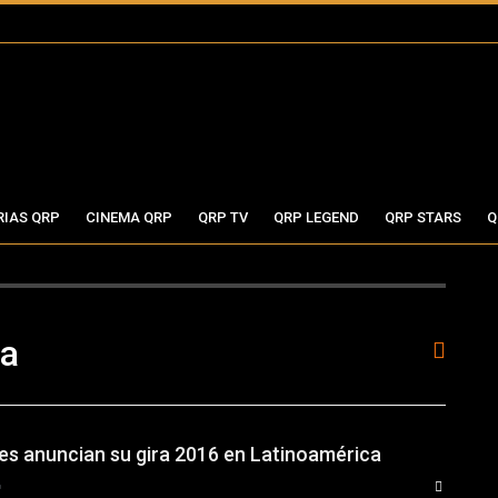
RIAS QRP
CINEMA QRP
QRP TV
QRP LEGEND
QRP STARS
Q
ia
les anuncian su gira 2016 en Latinoamérica