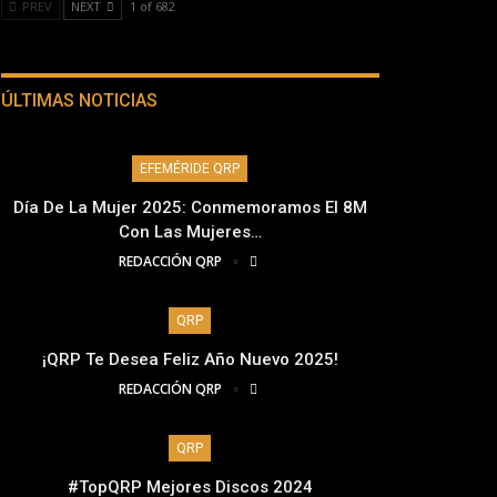
PREV
NEXT
1 of 682
ÚLTIMAS NOTICIAS
EFEMÉRIDE QRP
Día De La Mujer 2025: Conmemoramos El 8M
Con Las Mujeres…
REDACCIÓN QRP
QRP
¡QRP Te Desea Feliz Año Nuevo 2025!
REDACCIÓN QRP
QRP
#TopQRP Mejores Discos 2024