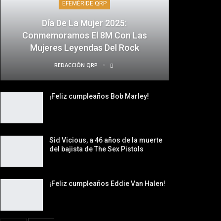
EFEMÉRIDE QRP
Día De La Mujer 2025:
Conmemoramos El 8M Con Las
Mujeres Leyendas Del Rock
REDACCIÓN QRP
¡Feliz cumpleaños Bob Marley!
Sid Vicious, a 46 años de la muerte
del bajista de The Sex Pistols
¡Feliz cumpleaños Eddie Van Halen!