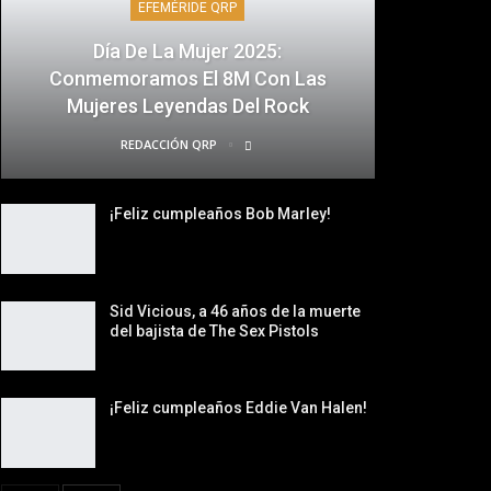
EFEMÉRIDE QRP
Día De La Mujer 2025:
Conmemoramos El 8M Con Las
Mujeres Leyendas Del Rock
REDACCIÓN QRP
¡Feliz cumpleaños Bob Marley!
Sid Vicious, a 46 años de la muerte
del bajista de The Sex Pistols
¡Feliz cumpleaños Eddie Van Halen!