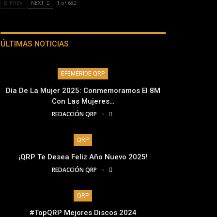
PREV
NEXT
1 of 682
ÚLTIMAS NOTICIAS
EFEMÉRIDE QRP
Día De La Mujer 2025: Conmemoramos El 8M
Con Las Mujeres…
REDACCIÓN QRP
QRP
¡QRP Te Desea Feliz Año Nuevo 2025!
REDACCIÓN QRP
QRP
#TopQRP Mejores Discos 2024