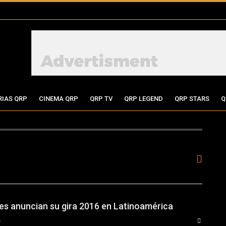
RIAS QRP
CINEMA QRP
QRP TV
QRP LEGEND
QRP STARS
Q
les anuncian su gira 2016 en Latinoamérica