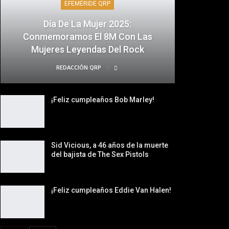
EFEMÉRIDE QRP
Día De La Mujer 2025:
Conmemoramos El 8M Con Las
Mujeres Leyendas Del Rock
REDACCIÓN QRP
¡Feliz cumpleaños Bob Marley!
Sid Vicious, a 46 años de la muerte
del bajista de The Sex Pistols
¡Feliz cumpleaños Eddie Van Halen!