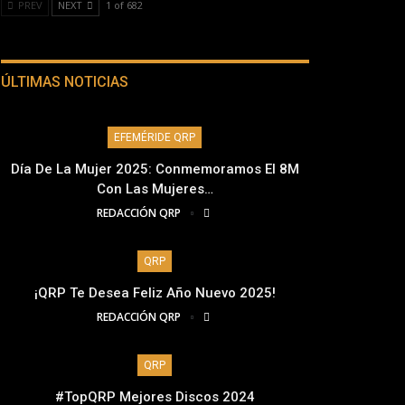
PREV
NEXT
1 of 682
ÚLTIMAS NOTICIAS
EFEMÉRIDE QRP
Día De La Mujer 2025: Conmemoramos El 8M
Con Las Mujeres…
REDACCIÓN QRP
QRP
¡QRP Te Desea Feliz Año Nuevo 2025!
REDACCIÓN QRP
QRP
#TopQRP Mejores Discos 2024