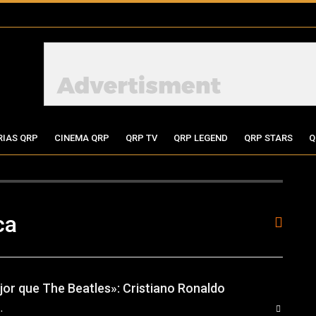
RIAS QRP
CINEMA QRP
QRP TV
QRP LEGEND
QRP STARS
Q
ca
jor que The Beatles»: Cristiano Ronaldo
 ESPINOSA