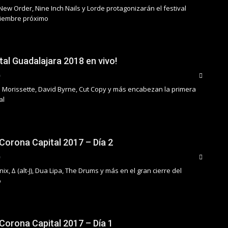
New Order, Nine Inch Nails y Lorde protagonizarán el festival
iembre próximo
tal Guadalajara 2018 en vivo!
is Morissette, David Byrne, Cut Copy y más encabezan la primera
al
 Corona Capital 2017 – Día 2
x, ∆ (alt-J), Dua Lipa, The Drums y más en el gran cierre del
o
 Corona Capital 2017 – Día 1