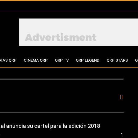
RIAS QRP
CINEMA QRP
QRP TV
QRP LEGEND
QRP STARS
Q
l anuncia su cartel para la edición 2018