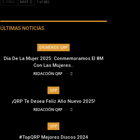
PREV
NEXT
1 of 682
ÚLTIMAS NOTICIAS
EFEMÉRIDE QRP
Día De La Mujer 2025: Conmemoramos El 8M
Con Las Mujeres…
REDACCIÓN QRP
QRP
¡QRP Te Desea Feliz Año Nuevo 2025!
REDACCIÓN QRP
QRP
#TopQRP Mejores Discos 2024