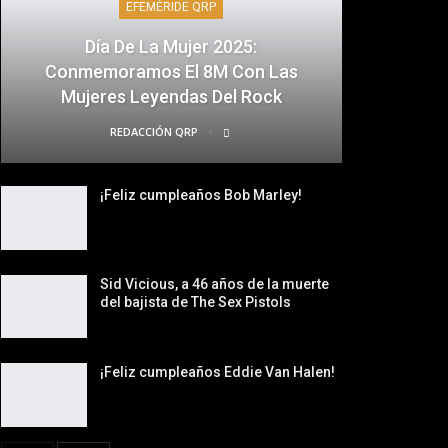
EFEMÉRIDE QRP
Día De La Mujer 2025:
Conmemoramos El 8M Con Las
Mujeres Leyendas Del Rock
REDACCIÓN QRP
¡Feliz cumpleaños Bob Marley!
Sid Vicious, a 46 años de la muerte
del bajista de The Sex Pistols
¡Feliz cumpleaños Eddie Van Halen!