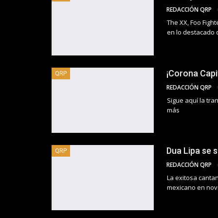
REDACCIÓN QRP
The XX, Foo Figh
en lo destacado 
¡Corona Capit
QRP
REDACCIÓN QRP
Sigue aquí la tra
más
Dua Lipa se 
QRP
REDACCIÓN QRP
La exitosa canta
mexicano en nov