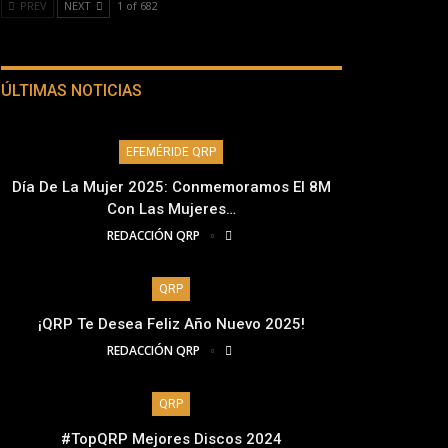
PREV
NEXT
1 of 682
ÚLTIMAS NOTICIAS
EFEMÉRIDE QRP
Día De La Mujer 2025: Conmemoramos El 8M
Con Las Mujeres…
REDACCIÓN QRP
QRP
¡QRP Te Desea Feliz Año Nuevo 2025!
REDACCIÓN QRP
QRP
#TopQRP Mejores Discos 2024