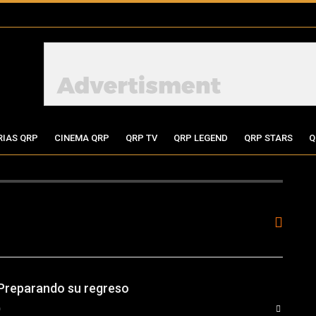
RIAS QRP
CINEMA QRP
QRP TV
QRP LEGEND
QRP STARS
Q
 Preparando su regreso