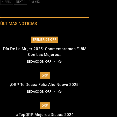
PREV
NEXT
1 of 682
ÚLTIMAS NOTICIAS
EFEMÉRIDE QRP
Día De La Mujer 2025: Conmemoramos El 8M
Con Las Mujeres…
REDACCIÓN QRP
QRP
¡QRP Te Desea Feliz Año Nuevo 2025!
REDACCIÓN QRP
QRP
#TopQRP Mejores Discos 2024