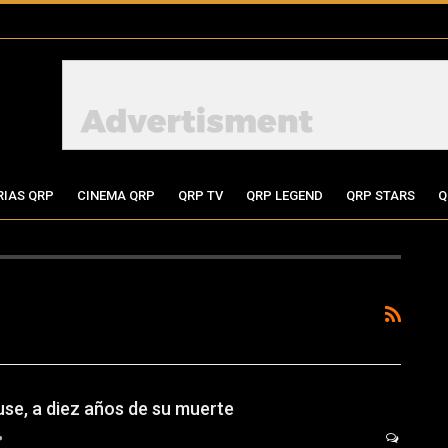
RIAS QRP
CINEMA QRP
QRP TV
QRP LEGEND
QRP STARS
Q
e, a diez años de su muerte