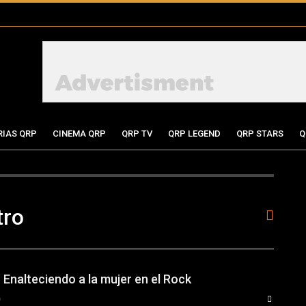
RIAS QRP
CINEMA QRP
QRP TV
QRP LEGEND
QRP STARS
Q
tro
– Enalteciendo a la mujer en el Rock