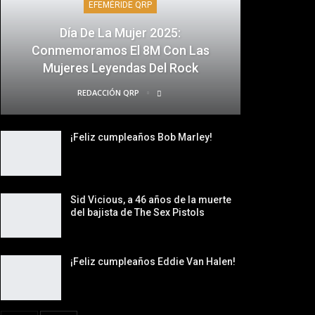
EFEMÉRIDE QRP
Día De La Mujer 2025:
Conmemoramos El 8M Con Las
Mujeres Leyendas Del Rock
REDACCIÓN QRP
¡Feliz cumpleaños Bob Marley!
Sid Vicious, a 46 años de la muerte
del bajista de The Sex Pistols
¡Feliz cumpleaños Eddie Van Halen!