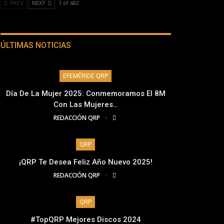
PREV
NEXT
1 of 682
ÚLTIMAS NOTICIAS
EFEMÉRIDE QRP
Día De La Mujer 2025: Conmemoramos El 8M
Con Las Mujeres…
REDACCIÓN QRP
QRP
¡QRP Te Desea Feliz Año Nuevo 2025!
REDACCIÓN QRP
QRP
#TopQRP Mejores Discos 2024