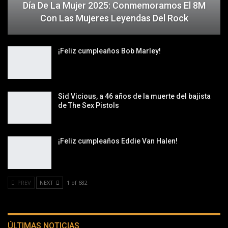
Día De La Mujer 2025: Conmemoramos El 8M
Con Las Mujeres Leyendas Del Rock
¡Feliz cumpleaños Bob Marley!
Sid Vicious, a 46 años de la muerte del bajista
de The Sex Pistols
¡Feliz cumpleaños Eddie Van Halen!
PREV
NEXT
1 of 682
ÚLTIMAS NOTICIAS