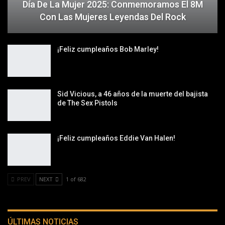
Día De La Mujer 2025: Conmemoramos El 8M
Con Las Mujeres Leyendas Del Rock
¡Feliz cumpleaños Bob Marley!
Sid Vicious, a 46 años de la muerte del bajista
de The Sex Pistols
¡Feliz cumpleaños Eddie Van Halen!
PREV
NEXT
1 of 682
ÚLTIMAS NOTICIAS