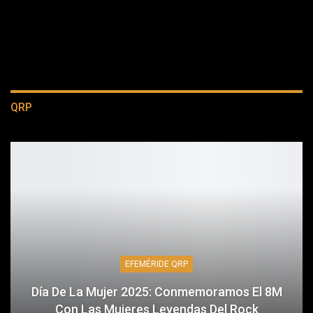
QRP
EFEMÉRIDE QRP
Día De La Mujer 2025: Conmemoramos El 8M
Con Las Mujeres Leyendas Del Rock