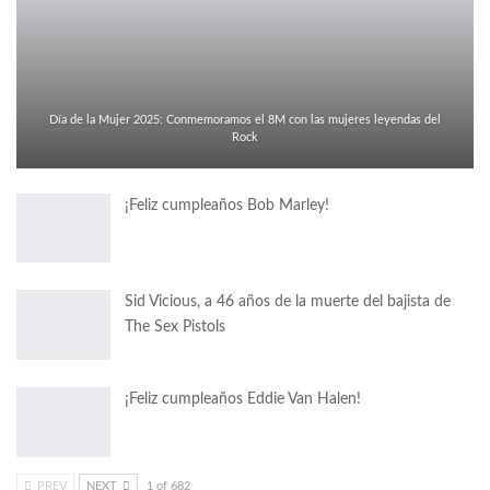
Día de la Mujer 2025: Conmemoramos el 8M con las mujeres leyendas del
Rock
¡Feliz cumpleaños Bob Marley!
Sid Vicious, a 46 años de la muerte del bajista de
The Sex Pistols
¡Feliz cumpleaños Eddie Van Halen!
PREV
NEXT
1 of 682