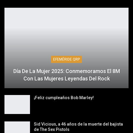
EFEMÉRIDE QRP
Día De La Mujer 2025: Conmemoramos El 8M
Con Las Mujeres Leyendas Del Rock
¡Feliz cumpleaños Bob Marley!
Sid Vicious, a 46 años de la muerte del bajista
de The Sex Pistols