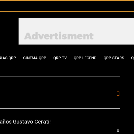
RIAS QRP
CINEMA QRP
QRP TV
QRP LEGEND
QRP STARS
Q
eaños Gustavo Cerati!