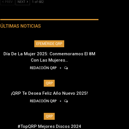
PREV
NEXT
1 of 682
ÚLTIMAS NOTICIAS
EFEMÉRIDE QRP
Día De La Mujer 2025: Conmemoramos El 8M
Con Las Mujeres…
REDACCIÓN QRP
QRP
¡QRP Te Desea Feliz Año Nuevo 2025!
REDACCIÓN QRP
QRP
#TopQRP Mejores Discos 2024