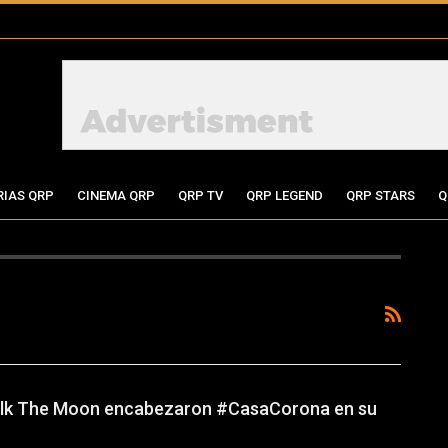
RIAS QRP
CINEMA QRP
QRP TV
QRP LEGEND
QRP STARS
Q
Walk The Moon encabezaron #CasaCorona en su