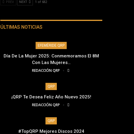
PREV
NEXT
1 of 682
ÚLTIMAS NOTICIAS
EFEMÉRIDE QRP
Día De La Mujer 2025: Conmemoramos El 8M
Con Las Mujeres…
REDACCIÓN QRP
QRP
¡QRP Te Desea Feliz Año Nuevo 2025!
REDACCIÓN QRP
QRP
#TopQRP Mejores Discos 2024