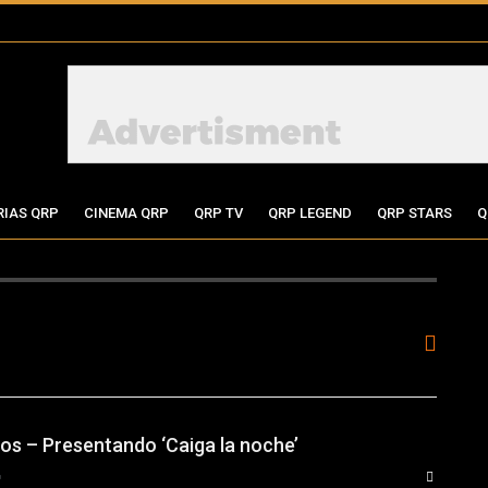
RIAS QRP
CINEMA QRP
QRP TV
QRP LEGEND
QRP STARS
Q
s – Presentando ‘Caiga la noche’