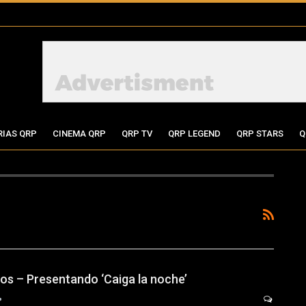
RIAS QRP
CINEMA QRP
QRP TV
QRP LEGEND
QRP STARS
Q
s – Presentando ‘Caiga la noche’