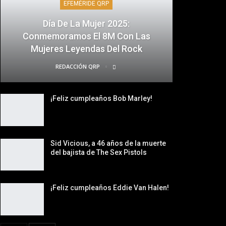
EFEMÉRIDE QRP
Día De La Mujer 2025:
Conmemoramos El 8M Con Las
Mujeres Leyendas Del Rock
REDACCIÓN QRP
¡Feliz cumpleaños Bob Marley!
Sid Vicious, a 46 años de la muerte
del bajista de The Sex Pistols
¡Feliz cumpleaños Eddie Van Halen!