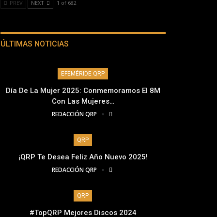
PREV
NEXT
1 of 682
ÚLTIMAS NOTICIAS
EFEMÉRIDE QRP
Día De La Mujer 2025: Conmemoramos El 8M
Con Las Mujeres…
REDACCIÓN QRP
QRP
¡QRP Te Desea Feliz Año Nuevo 2025!
REDACCIÓN QRP
QRP
#TopQRP Mejores Discos 2024