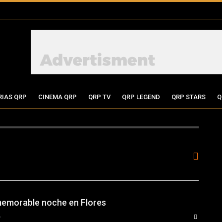
RIAS QRP
CINEMA QRP
QRP TV
QRP LEGEND
QRP STARS
Q
memorable noche en Flores