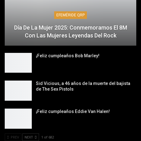
EFEMÉRIDE QRP
Día De La Mujer 2025: Conmemoramos El 8M
Con Las Mujeres Leyendas Del Rock
¡Feliz cumpleaños Bob Marley!
Sid Vicious, a 46 años de la muerte del bajista
de The Sex Pistols
¡Feliz cumpleaños Eddie Van Halen!
PREV
NEXT
1 of 682