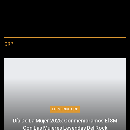
QRP
EFEMÉRIDE QRP
Día De La Mujer 2025: Conmemoramos El 8M
Con Las Mujeres Leyendas Del Rock