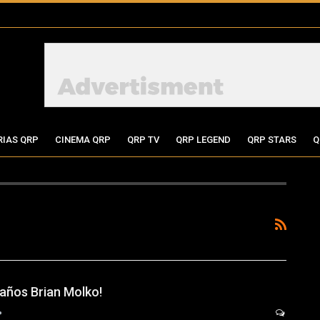
RIAS QRP
CINEMA QRP
QRP TV
QRP LEGEND
QRP STARS
Q
eaños Brian Molko!