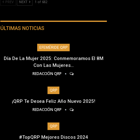
PREV
NEXT
1 of 682
ÚLTIMAS NOTICIAS
EFEMÉRIDE QRP
Día De La Mujer 2025: Conmemoramos El 8M
Con Las Mujeres…
REDACCIÓN QRP
QRP
¡QRP Te Desea Feliz Año Nuevo 2025!
REDACCIÓN QRP
QRP
#TopQRP Mejores Discos 2024