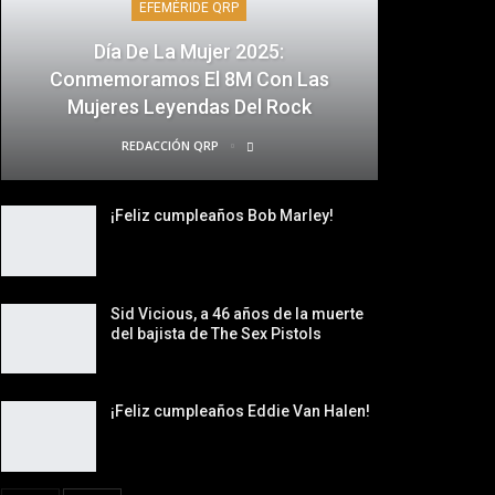
EFEMÉRIDE QRP
Día De La Mujer 2025:
Conmemoramos El 8M Con Las
Mujeres Leyendas Del Rock
REDACCIÓN QRP
¡Feliz cumpleaños Bob Marley!
Sid Vicious, a 46 años de la muerte
del bajista de The Sex Pistols
¡Feliz cumpleaños Eddie Van Halen!