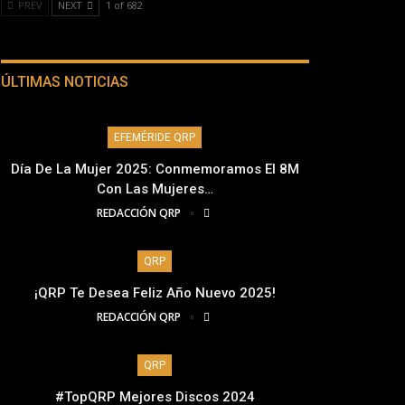
PREV
NEXT
1 of 682
ÚLTIMAS NOTICIAS
EFEMÉRIDE QRP
Día De La Mujer 2025: Conmemoramos El 8M
Con Las Mujeres…
REDACCIÓN QRP
QRP
¡QRP Te Desea Feliz Año Nuevo 2025!
REDACCIÓN QRP
QRP
#TopQRP Mejores Discos 2024