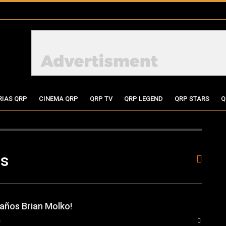
RIAS QRP
CINEMA QRP
QRP TV
QRP LEGEND
QRP STARS
Q
os
eaños Brian Molko!