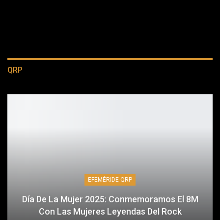
QRP
EFEMÉRIDE QRP
Día De La Mujer 2025: Conmemoramos El 8M
Con Las Mujeres Leyendas Del Rock