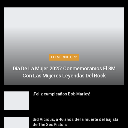
EFEMÉRIDE QRP
Día De La Mujer 2025: Conmemoramos El 8M
Con Las Mujeres Leyendas Del Rock
¡Feliz cumpleaños Bob Marley!
Sid Vicious, a 46 años de la muerte del bajista
de The Sex Pistols