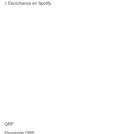
Escúchanos en Spotify
QRP
Efeméride QRP