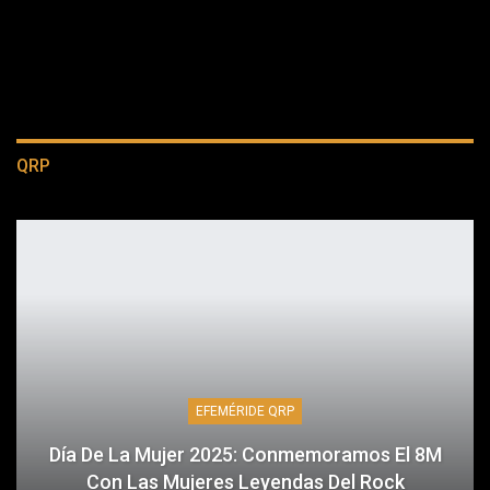
QRP
EFEMÉRIDE QRP
Día De La Mujer 2025: Conmemoramos El 8M
Con Las Mujeres Leyendas Del Rock