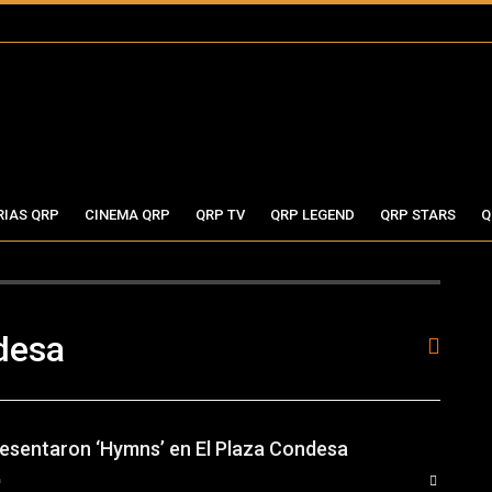
RIAS QRP
CINEMA QRP
QRP TV
QRP LEGEND
QRP STARS
Q
desa
resentaron ‘Hymns’ en El Plaza Condesa