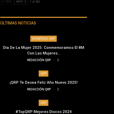
PREV
NEXT
1 of 682
ÚLTIMAS NOTICIAS
EFEMÉRIDE QRP
Día De La Mujer 2025: Conmemoramos El 8M
Con Las Mujeres…
REDACCIÓN QRP
QRP
¡QRP Te Desea Feliz Año Nuevo 2025!
REDACCIÓN QRP
QRP
#TopQRP Mejores Discos 2024