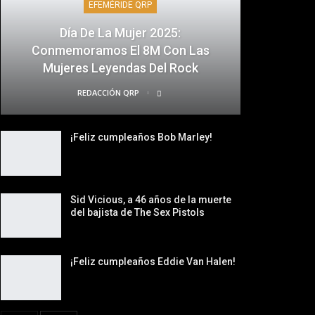
EFEMÉRIDE QRP
Día De La Mujer 2025:
Conmemoramos El 8M Con Las
Mujeres Leyendas Del Rock
REDACCIÓN QRP
¡Feliz cumpleaños Bob Marley!
Sid Vicious, a 46 años de la muerte
del bajista de The Sex Pistols
¡Feliz cumpleaños Eddie Van Halen!