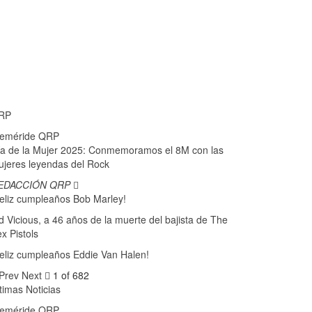
RP
feméride QRP
a de la Mujer 2025: Conmemoramos el 8M con las
jeres leyendas del Rock
EDACCIÓN QRP
eliz cumpleaños Bob Marley!
d Vicious, a 46 años de la muerte del bajista de The
x Pistols
eliz cumpleaños Eddie Van Halen!
Prev
Next
1 of 682
timas Noticias
feméride QRP