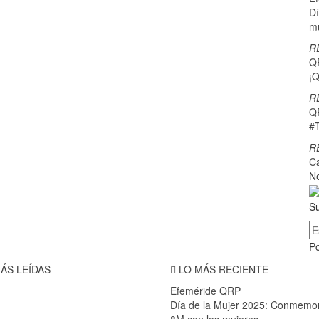
Dí
m
R
Q
¡Q
R
Q
#
R
C
Ne
Su
P
ÁS LEÍDAS
LO MÁS RECIENTE
Efeméride QRP
Día de la Mujer 2025: Conmemo
8M con las mujeres…