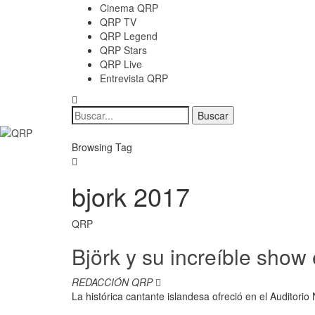
Cinema QRP
QRP TV
QRP Legend
QRP Stars
QRP Live
Entrevista QRP
Browsing Tag
bjork 2017
QRP
Björk y su increíble show 
REDACCIÓN QRP
La histórica cantante islandesa ofreció en el Auditorio