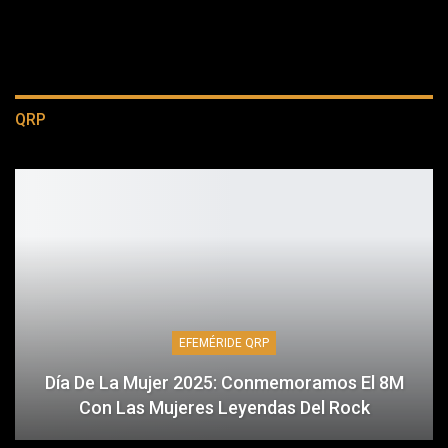
QRP
EFEMÉRIDE QRP
Día De La Mujer 2025: Conmemoramos El 8M
Con Las Mujeres Leyendas Del Rock