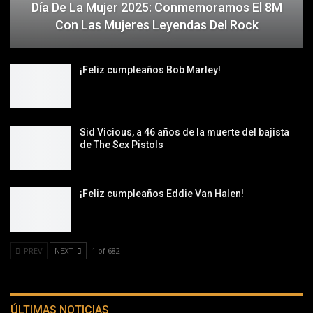
Día De La Mujer 2025: Conmemoramos El 8M
Con Las Mujeres Leyendas Del Rock
¡Feliz cumpleaños Bob Marley!
Sid Vicious, a 46 años de la muerte del bajista
de The Sex Pistols
¡Feliz cumpleaños Eddie Van Halen!
PREV
NEXT
1 of 682
ÚLTIMAS NOTICIAS