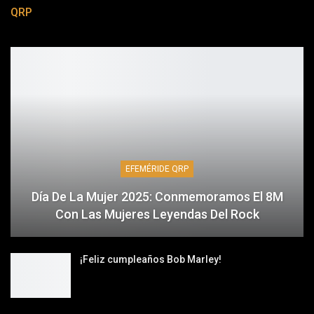
QRP
EFEMÉRIDE QRP
Día De La Mujer 2025: Conmemoramos El 8M
Con Las Mujeres Leyendas Del Rock
¡Feliz cumpleaños Bob Marley!