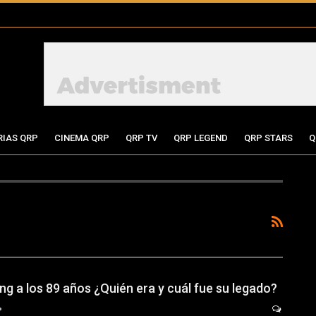
RIAS QRP
CINEMA QRP
QRP TV
QRP LEGEND
QRP STARS
Q
ng a los 89 años ¿Quién era y cuál fue su legado?