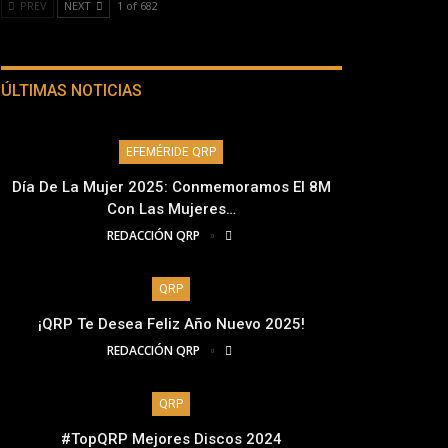
PREV
NEXT
1 of 682
ÚLTIMAS NOTICIAS
EFEMÉRIDE QRP
Día De La Mujer 2025: Conmemoramos El 8M
Con Las Mujeres…
REDACCIÓN QRP
QRP
¡QRP Te Desea Feliz Año Nuevo 2025!
REDACCIÓN QRP
QRP
#TopQRP Mejores Discos 2024