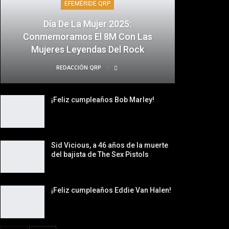
EFEMÉRIDE QRP
Día De La Mujer 2025:
Conmemoramos El 8M Con Las
Mujeres Leyendas Del Rock
REDACCIÓN QRP
¡Feliz cumpleaños Bob Marley!
Sid Vicious, a 46 años de la muerte
del bajista de The Sex Pistols
¡Feliz cumpleaños Eddie Van Halen!