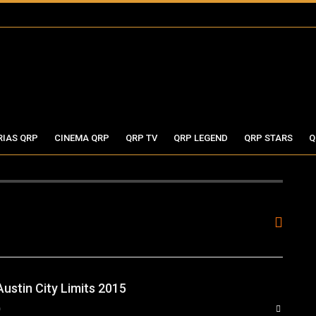
RIAS QRP
CINEMA QRP
QRP TV
QRP LEGEND
QRP STARS
Q
ustin City Limits 2015