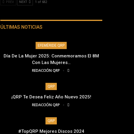
PREV
NEXT
1 of 682
ÚLTIMAS NOTICIAS
EFEMÉRIDE QRP
Día De La Mujer 2025: Conmemoramos El 8M
Con Las Mujeres…
REDACCIÓN QRP
QRP
¡QRP Te Desea Feliz Año Nuevo 2025!
REDACCIÓN QRP
QRP
#TopQRP Mejores Discos 2024