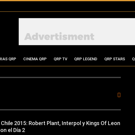
RIAS QRP
CINEMA QRP
QRP TV
QRP LEGEND
QRP STARS
Q
Chile 2015: Robert Plant, Interpol y Kings Of Leon
on el Día 2